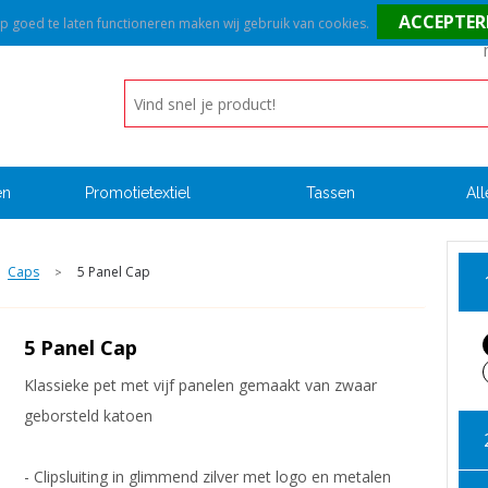
goed te laten functioneren maken wij gebruik van cookies.
en
Promotietextiel
Tassen
All
Caps
5 Panel Cap
>
5 Panel Cap
Klassieke pet met vijf panelen gemaakt van zwaar
geborsteld katoen
- Clipsluiting in glimmend zilver met logo en metalen