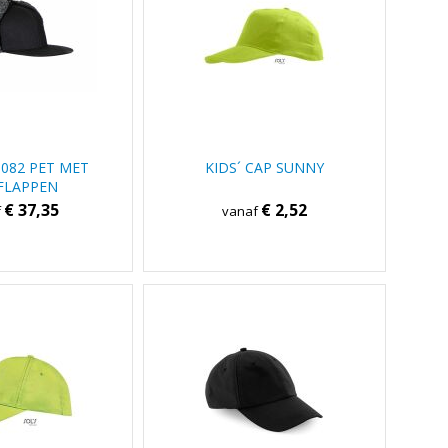
082 PET MET
KIDS´ CAP SUNNY
FLAPPEN
€ 37,35
€ 2,52
f
vanaf