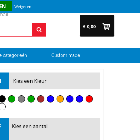
Vragen? Bel ons direct op +31 (0)6 54 33 52 04
Weigeren
€ 0,00
e categorieën
Custom made
1
Kies een
Kleur
2
Kies een
aantal