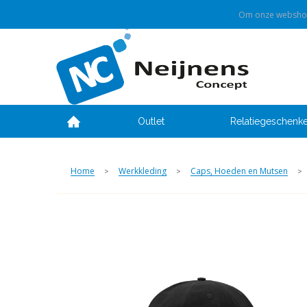
Om onze webshop 
Outlet
Relatiegeschenk
Home
Werkkleding
Caps, Hoeden en Mutsen
>
>
>