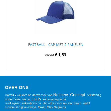
FASTBALL - CAP MET 5 PANELEN
€ 1,53
vanaf
OVER ONS
Neijnens Concept
Hartelijk welkom op de website van
. Zelfstandig
ondernemer met al zo'n 15 jaar ervaring in de
realtiegeschenkenbranche. Het adres voor uw standaard- en/of
customised give-aways. Groet, Olav Neijnens