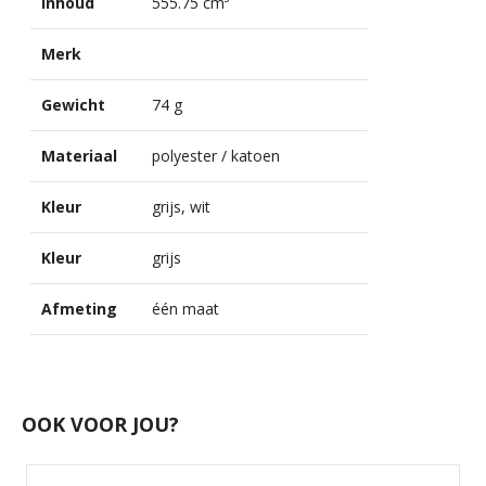
Inhoud
555.75 cm³
Merk
Gewicht
74 g
Materiaal
polyester / katoen
Kleur
grijs, wit
Kleur
grijs
Afmeting
één maat
OOK VOOR JOU?