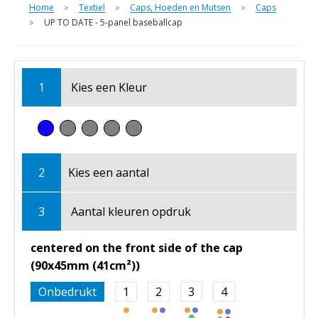
Home
Textiel
Caps, Hoeden en Mutsen
Caps
>
>
>
UP TO DATE - 5-panel baseballcap
>
1
Kies een
Kleur
2
Kies een
aantal
3
Aantal kleuren opdruk
centered on the front side of the cap
(90x45mm (41cm²))
Onbedrukt
1
2
3
4