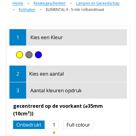
Home
Relatiegeschenken
Lampen en Gereedschap
>
>
Rolmaten
ELEMENTAL II - 5-mtr rolbandmaat
>
>
1
Kies een
Kleur
2
Kies een
aantal
3
Aantal kleuren opdruk
gecentreerd op de voorkant (⌀35mm
(10cm²))
Onbedrukt
1
Full colour