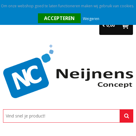
Om onze webshop goed te laten functioneren maken wij gebruik van cookies.
Home
Weigeren
€ 0,00
Outlet
Relatiegeschenken
Promotietextiel
Tassen
Alle categorieën
Custom made