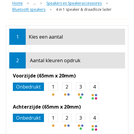
Home
...
Speakers en Speakeraccessoires
>
>
>
Bluetooth speakers
4 in 1 speaker & draadloze lader
>
1
Kies een
aantal
2
Aantal kleuren opdruk
Voorzijde (65mm x 20mm)
Onbedrukt
1
2
3
4
Achterzijde (65mm x 20mm)
Onbedrukt
1
2
3
4