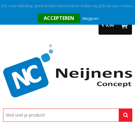
Om onze webshop goed te laten functioneren maken wij gebruik van cookies.
Home
Weigeren
€ 0,00
Outlet
Relatiegeschenken
Promotietextiel
Tassen
Alle categorieën
Custom made