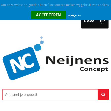
Om onze webshop goed te laten functioneren maken wij gebruik van cookies.
Home
Weigeren
€ 0,00
Outlet
Relatiegeschenken
Promotietextiel
Tassen
Alle categorieën
Custom made