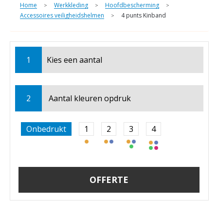
Home
Werkkleding
Hoofdbescherming
>
>
>
Accessoires veiligheidshelmen
4 punts Kinband
>
1
Kies een
aantal
2
Aantal kleuren opdruk
Onbedrukt
1
2
3
4
OFFERTE