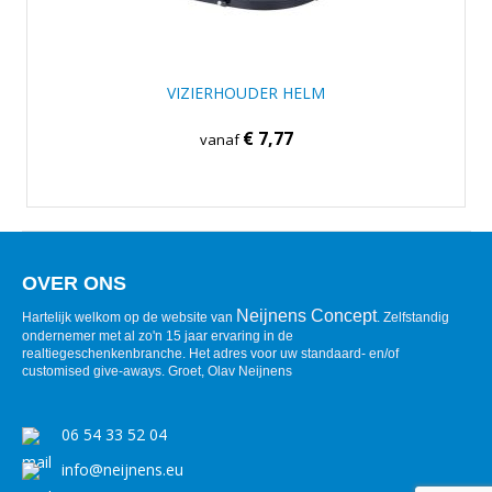
VIZIERHOUDER HELM
€ 7,77
vanaf
OVER ONS
Neijnens Concept
Hartelijk welkom op de website van
. Zelfstandig
ondernemer met al zo'n 15 jaar ervaring in de
realtiegeschenkenbranche. Het adres voor uw standaard- en/of
customised give-aways. Groet, Olav Neijnens
06 54 33 52 04
info@neijnens.eu