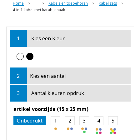
Home
...
Kabels en toebehoren
Kabel sets
>
>
>
>
4-in-1 kabel met karabijnhaak
1
Kies een
Kleur
2
Kies een
aantal
3
Aantal kleuren opdruk
artikel voorzijde (15 x 25 mm)
Onbedrukt
1
2
3
4
5