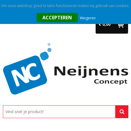
Om onze webshop goed te laten functioneren maken wij gebruik van cookies.
Home
Weigeren
€ 0,00
Outlet
Relatiegeschenken
Promotietextiel
Tassen
Alle categorieën
Custom made