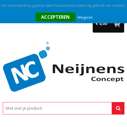
Om onze webshop goed te laten functioneren maken wij gebruik van cookies.
Home
Weigeren
€ 0,00
Outlet
Relatiegeschenken
Promotietextiel
Tassen
Alle categorieën
Custom made