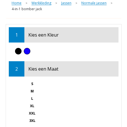
Home
Werkkleding
Jassen
Normale jassen
>
>
>
>
4-in-1 bomber jack
1
Kies een
Kleur
2
Kies een
Maat
S
M
L
XL
XXL
3XL