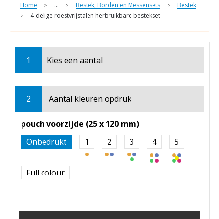
Home
...
Bestek, Borden en Messensets
Bestek
>
>
>
4-delige roestvrijstalen herbruikbare bestekset
>
1
Kies een
aantal
2
Aantal kleuren opdruk
pouch voorzijde (25 x 120 mm)
Onbedrukt
1
2
3
4
5
Full colour