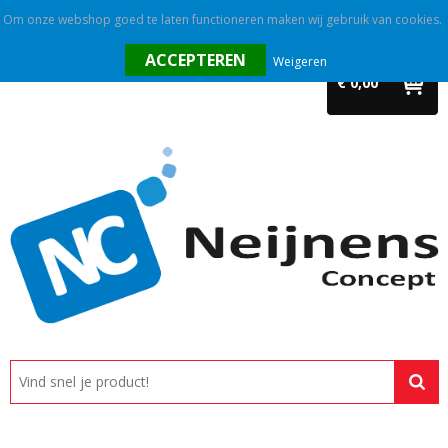
Om onze webshop goed te laten functioneren maken wij gebruik van cookies.
Home
Weigeren
€ 0,00
Outlet
Relatiegeschenken
Promotietextiel
Tassen
Alle categorieën
Custom made