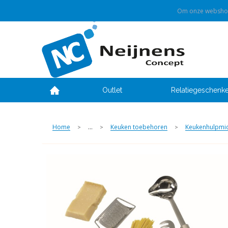
Om onze webshop 
Outlet
Relatiegeschenk
Home
...
Keuken toebehoren
Keukenhulpmi
>
>
>