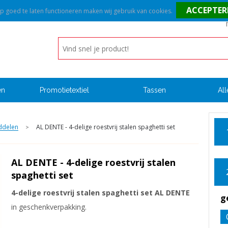
goed te laten functioneren maken wij gebruik van cookies.
en
Promotietextiel
Tassen
All
ddelen
AL DENTE - 4-delige roestvrij stalen spaghetti set
>
AL DENTE - 4-delige roestvrij stalen
spaghetti set
4-delige roestvrij stalen spaghetti set AL DENTE
g
in geschenkverpakking.