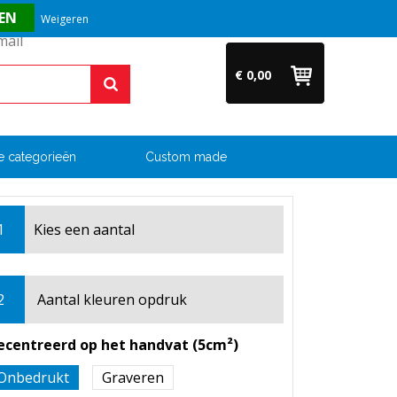
Vragen? Bel ons direct op +31 (0)6 54 33 52 04
Weigeren
€ 0,00
e categorieën
Custom made
1
Kies een
aantal
2
Aantal kleuren opdruk
ecentreerd op het handvat (5cm²)
Onbedrukt
Graveren