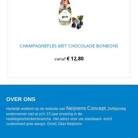
CHAMPAGNEFLES MET CHOCOLADE BONBONS
€ 12,80
vanaf
OVER ONS
Neijnens Concept
Hartelijk welkom op de website van
. Zelfstandig
ondernemer met al zo'n 15 jaar ervaring in de
realtiegeschenkenbranche. Het adres voor uw standaard- en/of
customised give-aways. Groet, Olav Neijnens