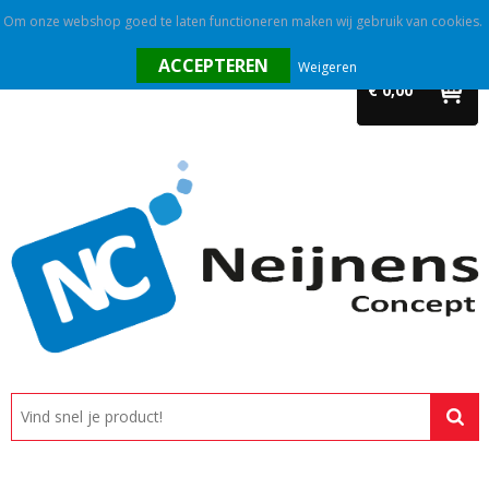
Om onze webshop goed te laten functioneren maken wij gebruik van cookies.
Home
Weigeren
€ 0,00
Outlet
Relatiegeschenken
Promotietextiel
Tassen
Alle categorieën
Custom made