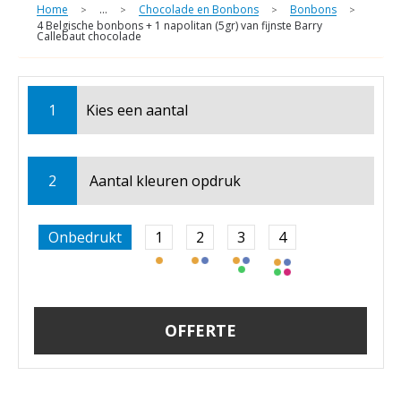
Home
...
Chocolade en Bonbons
Bonbons
>
>
>
>
4 Belgische bonbons + 1 napolitan (5gr) van fijnste Barry
Callebaut chocolade
1
Kies een
aantal
2
Aantal kleuren opdruk
Onbedrukt
1
2
3
4
OFFERTE