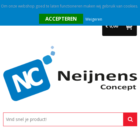
Om onze webshop goed te laten functioneren maken wij gebruik van cookies.
Home
Weigeren
€ 0,00
Outlet
Relatiegeschenken
Promotietextiel
Tassen
Alle categorieën
Custom made