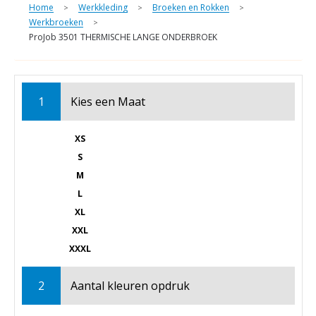
Home
Werkkleding
Broeken en Rokken
>
>
>
Werkbroeken
>
ProJob 3501 THERMISCHE LANGE ONDERBROEK
1
Kies een
Maat
XS
S
M
L
XL
XXL
XXXL
2
Aantal kleuren opdruk