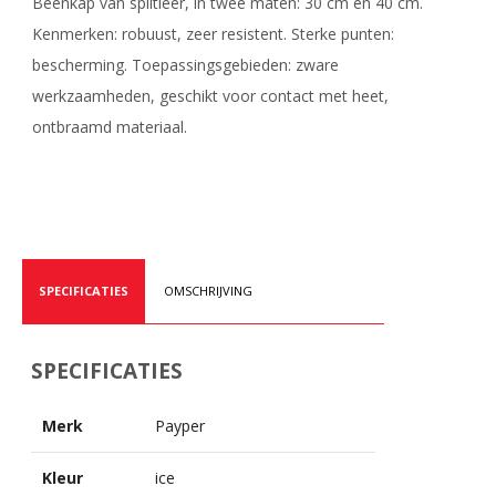
Beenkap van splitleer, in twee maten: 30 cm en 40 cm.
Kenmerken: robuust, zeer resistent. Sterke punten:
bescherming. Toepassingsgebieden: zware
werkzaamheden, geschikt voor contact met heet,
ontbraamd materiaal.
SPECIFICATIES
OMSCHRIJVING
SPECIFICATIES
Merk
Payper
Kleur
ice