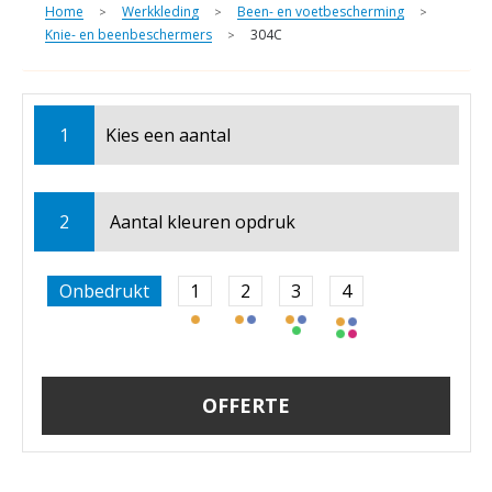
Home
Werkkleding
Been- en voetbescherming
>
>
>
Knie- en beenbeschermers
304C
>
1
Kies een
aantal
2
Aantal kleuren opdruk
Onbedrukt
1
2
3
4
OFFERTE