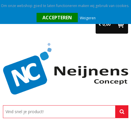
Om onze webshop goed te laten functioneren maken wij gebruik van cookies.
Home
Weigeren
€ 0,00
Outlet
Relatiegeschenken
Promotietextiel
Tassen
Alle categorieën
Custom made