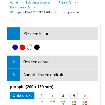
Home
Relatiegeschenken
Paraplu's
>
>
>
Stormparaplu's
>
30" Impact AWARE™ RPET 190T storm proof paraplu
1
Kies een
Kleur
2
Kies een
aantal
3
Aantal kleuren opdruk
paraplu (200 x 150 mm)
Onbedrukt
1
2
3
4
5