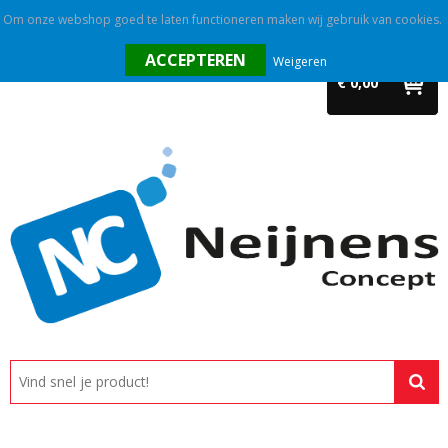
Om onze webshop goed te laten functioneren maken wij gebruik van cookies.
Home
Weigeren
€ 0,00
Outlet
Relatiegeschenken
Promotietextiel
Tassen
Alle categorieën
Custom made