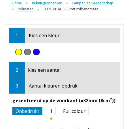
Home
Relatiegeschenken
Lampen en Gereedschap
>
>
Rolmaten
ELEMENTAL I - 3-mtr rolbandmaat
>
>
1
Kies een
Kleur
2
Kies een
aantal
3
Aantal kleuren opdruk
gecentreerd op de voorkant (⌀32mm (8cm²))
Onbedrukt
1
Full colour