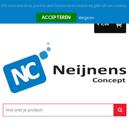
Om onze webshop goed te laten functioneren maken wij gebruik van cookies.
Home
Weigeren
€ 0,00
Outlet
Relatiegeschenken
Promotietextiel
Tassen
Alle categorieën
Custom made