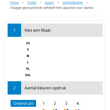
Home
Textiel
Jassen
Softshelljassen
>
>
>
>
3-laagse gerecycleerde softshell met capuchon voor dames
1
Kies een
Maat
XS
S
M
L
XL
XXL
2
Aantal kleuren opdruk
Onbedrukt
1
2
3
4