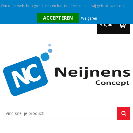
Om onze webshop goed te laten functioneren maken wij gebruik van cookies.
Home
Weigeren
€ 0,00
Outlet
Relatiegeschenken
Promotietextiel
Tassen
Alle categorieën
Custom made