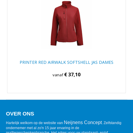
PRINTER RED AIRWALK SOFTSHELL JAS DAMES
€ 37,10
vanaf
OVER ONS
Neijnens Concept
Hartelijk welkom op de website van
. Zelfstandig
ondernemer met al zo'n 15 jaar ervaring in de
realtiegeschenkenbranche. Het adres voor uw standaard- en/of