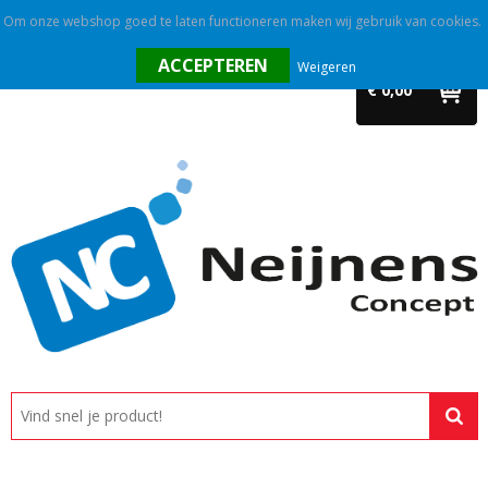
Om onze webshop goed te laten functioneren maken wij gebruik van cookies.
Home
Weigeren
€ 0,00
Outlet
Relatiegeschenken
Promotietextiel
Tassen
Alle categorieën
Custom made