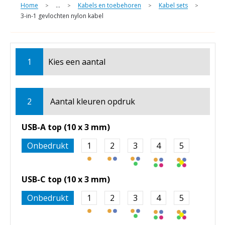
Home
...
Kabels en toebehoren
Kabel sets
>
>
>
>
3-in-1 gevlochten nylon kabel
1
Kies een
aantal
2
Aantal kleuren opdruk
USB-A top (10 x 3 mm)
Onbedrukt
1
2
3
4
5
USB-C top (10 x 3 mm)
Onbedrukt
1
2
3
4
5