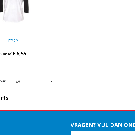
EP22
€ 6,55
Vanaf
NA:
irts
VRAGEN? VUL DAN ON