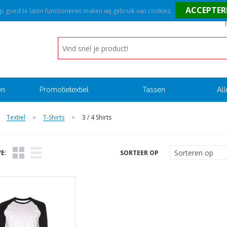
goed te laten functioneren maken wij gebruik van cookies.
en
Promotietextiel
Tassen
All
Textiel
T-Shirts
3 / 4 Shirts
>
>
E:
SORTEER OP