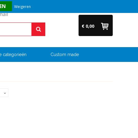
Vragen? Bel ons direct op +31 (0)6 54 33 52 04
Weigeren
€ 0,00
e categorieën
Custom made