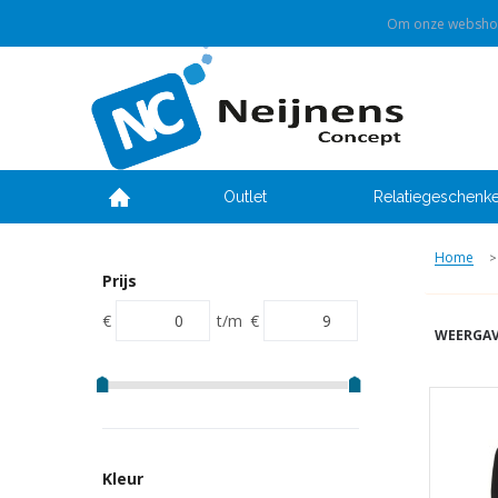
Om onze webshop 
Outlet
Relatiegeschenk
Home
>
Prijs
€
t/m
€
WEERGAV
Kleur