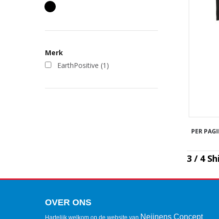
Merk
EarthPositive
(1)
PER PAGI
3 / 4 Sh
OVER ONS
Neijnens Concept
Hartelijk welkom op de website van
.