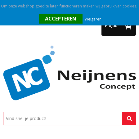
Om onze webshop goed te laten functioneren maken wij gebruik van cookies.
Home
Weigeren
€ 0,00
Outlet
Relatiegeschenken
Promotietextiel
Tassen
Alle categorieën
Custom made