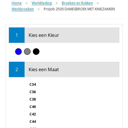
Home
Werkkleding
Broeken en Rokken
>
>
>
Werkbroeken
ProJob 2500 DAMESBROEK MET KNIEZAKKEN
>
1
Kies een
Kleur
2
Kies een
Maat
C34
C36
C38
C40
C42
C44