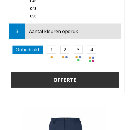
C46
C48
C50
3
Aantal kleuren opdruk
Onbedrukt
1
2
3
4
OFFERTE