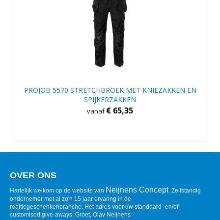
PROJOB 5570 STRETCHBROEK MET KNIEZAKKEN EN
SPIJKERZAKKEN
€ 65,35
vanaf
OVER ONS
Neijnens Concept
Hartelijk welkom op de website van
. Zelfstandig
ondernemer met al zo'n 15 jaar ervaring in de
realtiegeschenkenbranche. Het adres voor uw standaard- en/of
customised give-aways. Groet, Olav Neijnens