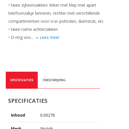
• twee zijbeenzakken: linker met klep met apart
telefoonzakje binnenin, rechter met verschillende
compartimenten voor o•a• potloden, duimstok, etc
• twee ruime achterzakken
• D-ring voo...
→ Lees meer
SPECIFICATIES
OMSCHRIJVING
SPECIFICATIES
Inhoud
0.00276
Merk
ProJob