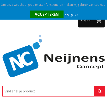
Om onze webshop goed te laten functioneren maken wij gebruik van cookies.
Home
Weigeren
€ 0,00
Outlet
Relatiegeschenken
Promotietextiel
Tassen
Alle categorieën
Custom made