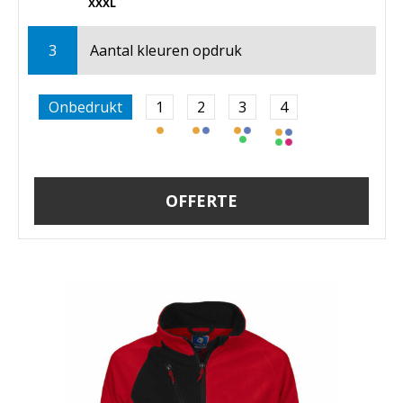
XXXL
3
Aantal kleuren opdruk
Onbedrukt
1
2
3
4
OFFERTE