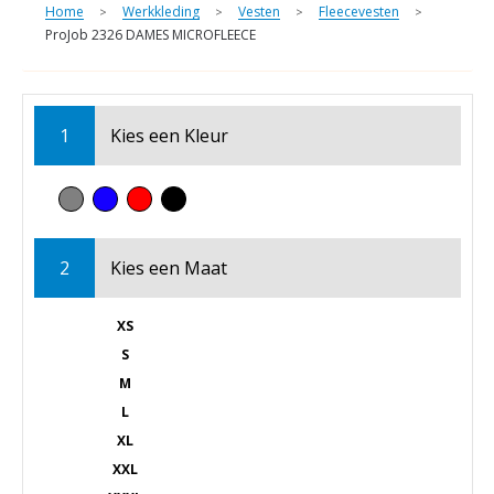
Home
Werkkleding
Vesten
Fleecevesten
>
>
>
>
ProJob 2326 DAMES MICROFLEECE
1
Kies een
Kleur
2
Kies een
Maat
XS
S
M
L
XL
XXL