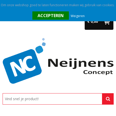
Om onze webshop goed te laten functioneren maken wij gebruik van cookies.
Home
Weigeren
€ 0,00
Outlet
Relatiegeschenken
Promotietextiel
Tassen
Alle categorieën
Custom made