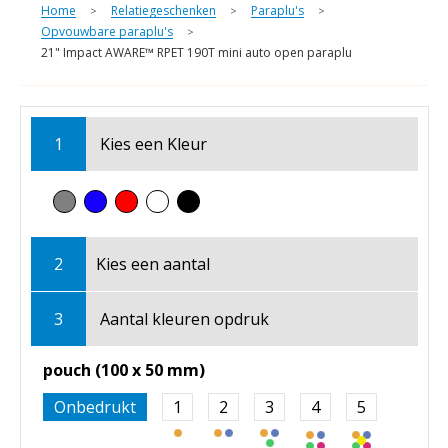
Home
Relatiegeschenken
Paraplu's
>
>
>
Opvouwbare paraplu's
>
21" Impact AWARE™ RPET 190T mini auto open paraplu
1
Kies een
Kleur
2
Kies een
aantal
3
Aantal kleuren opdruk
pouch (100 x 50 mm)
Onbedrukt
1
2
3
4
5