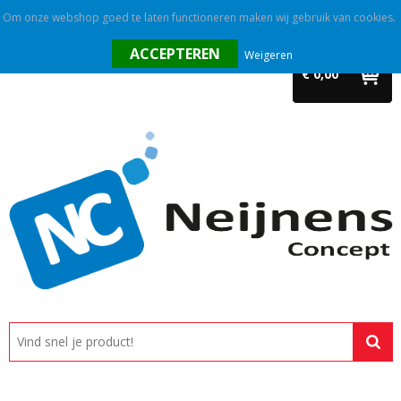
Om onze webshop goed te laten functioneren maken wij gebruik van cookies.
Home
Weigeren
€ 0,00
Outlet
Relatiegeschenken
Promotietextiel
Tassen
Alle categorieën
Custom made