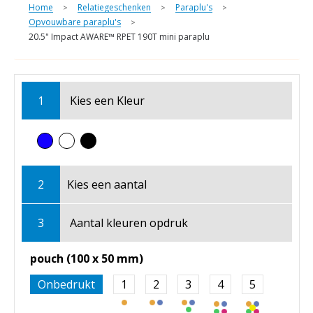
Home
Relatiegeschenken
Paraplu's
>
>
>
Opvouwbare paraplu's
>
20.5" Impact AWARE™ RPET 190T mini paraplu
1
Kies een
Kleur
2
Kies een
aantal
3
Aantal kleuren opdruk
pouch (100 x 50 mm)
Onbedrukt
1
2
3
4
5