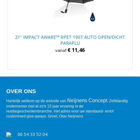
21" IMPACT AWARE™ RPET 190T AUTO OPEN/DICHT
PARAPLU
€ 11,46
vanaf
OVER ONS
Neijnens Concept
Hartelijk welkom op de website van
. Zelfstandig
ondernemer met al zo'n 15 jaar ervaring in de
realtiegeschenkenbranche. Het adres voor uw standaard- en/of
customised give-aways. Groet, Olav Neijnens
06 54 33 52 04