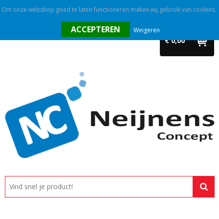
Om onze webshop goed te laten functioneren maken wij gebruik van cookies.
Home
Weigeren
€ 0,00
Outlet
Relatiegeschenken
Promotietextiel
Tassen
Alle categorieën
Custom made