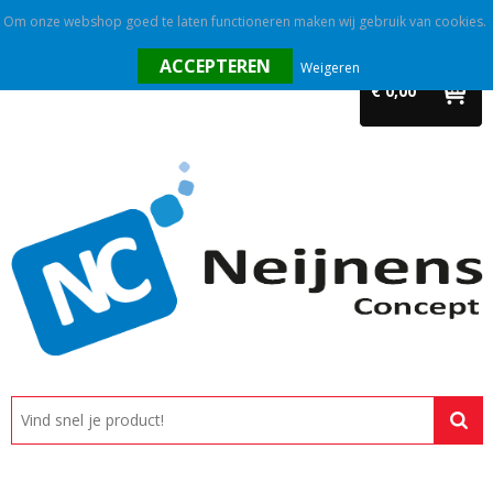
Om onze webshop goed te laten functioneren maken wij gebruik van cookies.
Home
Weigeren
€ 0,00
Outlet
Relatiegeschenken
Promotietextiel
Tassen
Alle categorieën
Custom made