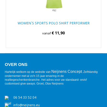
WOMEN´S SPORTS POLO SHIRT PERFORMER
€ 11,90
vanaf
OVER ONS
Neijnens Concept
Hartelijk welkom op de website van
. Zelfstandig
ondernemer met al zo'n 15 jaar ervaring in de
realtiegeschenkenbranche. Het adres voor uw standaard- en/of
customised give-aways. Groet, Olav Neijnens
06 54 33 52 04
info@neijnens.eu