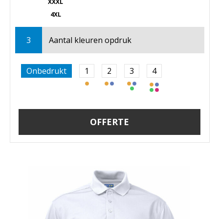
XXXL
4XL
3
Aantal kleuren opdruk
Onbedrukt
1
2
3
4
OFFERTE