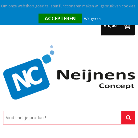
Om onze webshop goed te laten functioneren maken wij gebruik van cookies.
Home
Weigeren
€ 0,00
Outlet
Relatiegeschenken
Promotietextiel
Tassen
Alle categorieën
Custom made