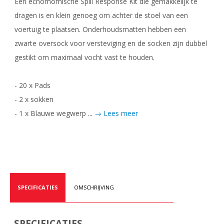
Een ecnomomische Spill Response Kit die gemakkelijk te
dragen is en klein genoeg om achter de stoel van een
voertuig te plaatsen. Onderhoudsmatten hebben een
zwarte oversock voor versteviging en de socken zijn dubbel
gestikt om maximaal vocht vast te houden.
- 20 x Pads
- 2 x sokken
- 1 x Blauwe wegwerp ...
→ Lees meer
SPECIFICATIES
OMSCHRIJVING
SPECIFICATIES