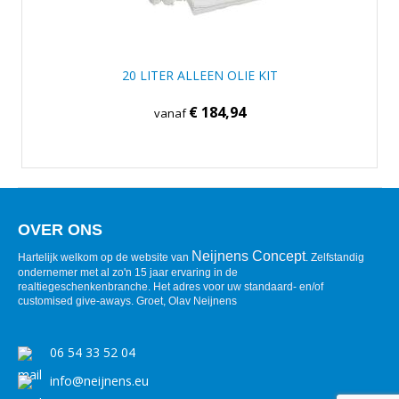
20 LITER ALLEEN OLIE KIT
€ 184,94
vanaf
OVER ONS
Neijnens Concept
Hartelijk welkom op de website van
. Zelfstandig
ondernemer met al zo'n 15 jaar ervaring in de
realtiegeschenkenbranche. Het adres voor uw standaard- en/of
customised give-aways. Groet, Olav Neijnens
06 54 33 52 04
info@neijnens.eu