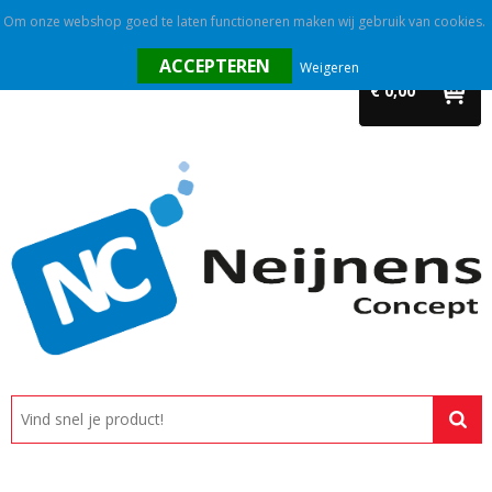
Om onze webshop goed te laten functioneren maken wij gebruik van cookies.
Home
Weigeren
€ 0,00
Outlet
Relatiegeschenken
Promotietextiel
Tassen
Alle categorieën
Custom made