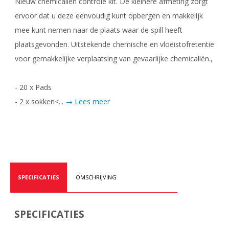
Nieuw chemicaliën controle kit. De kleinere afmeting zorgt
ervoor dat u deze eenvoudig kunt opbergen en makkelijk
mee kunt nemen naar de plaats waar de spill heeft
plaatsgevonden. Uitstekende chemische en vloeistofretentie
voor gemakkelijke verplaatsing van gevaarlijke chemicaliën.,
- 20 x Pads
- 2 x sokken<...
→ Lees meer
SPECIFICATIES
OMSCHRIJVING
SPECIFICATIES