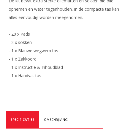
De kit bevat extra sterke oliematten en sokken die olie
opnemen en water tegenhouden. In de compacte tas kan
alles eenvoudig worden meegenomen.
- 20 x Pads
- 2 x sokken
- 1 x Blauwe wegwerp tas
- 1 x Zakkoord
- 1 x Instructie & Inhoudblad
- 1 x Handvat tas
SPECIFICATIES
OMSCHRIJVING