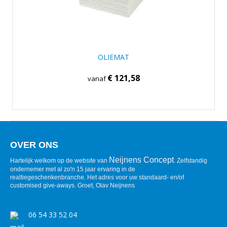
OLIEMAT
€ 121,58
vanaf
OVER ONS
Neijnens Concept
Hartelijk welkom op de website van
. Zelfstandig
ondernemer met al zo'n 15 jaar ervaring in de
realtiegeschenkenbranche. Het adres voor uw standaard- en/of
customised give-aways. Groet, Olav Neijnens
06 54 33 52 04