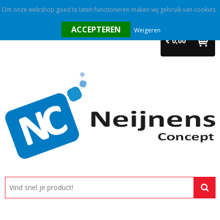
Om onze webshop goed te laten functioneren maken wij gebruik van cookies.
Home
Weigeren
€ 0,00
Outlet
Relatiegeschenken
Promotietextiel
Tassen
Alle categorieën
Custom made