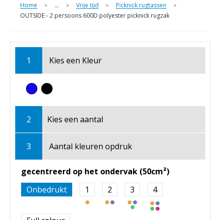
Home
...
Vrije tijd
Picknick rugtassen
>
>
>
>
OUTSIDE - 2 persoons 600D polyester picknick rugzak
1
Kies een
Kleur
2
Kies een
aantal
3
Aantal kleuren opdruk
gecentreerd op het ondervak (50cm²)
Onbedrukt
1
2
3
4