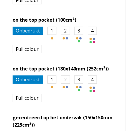
Full colour
on the top pocket (100cm²)
Onbedrukt
1
2
3
4
Full colour
on the top pocket (180x140mm (252cm²))
Onbedrukt
1
2
3
4
Full colour
gecentreerd op het ondervak (150x150mm
(225cm²))