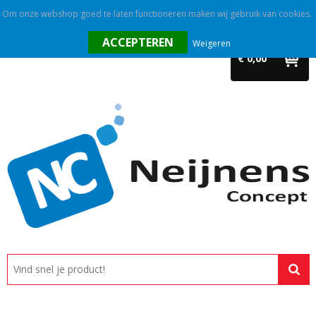
Om onze webshop goed te laten functioneren maken wij gebruik van cookies.
Home
Weigeren
€ 0,00
Outlet
Relatiegeschenken
Promotietextiel
Tassen
Alle categorieën
Custom made