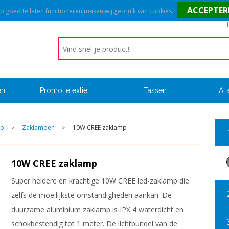
goed te laten functioneren maken wij gebruik van cookies.
en
Promotietextiel
Tassen
All
ap
Zaklampen
10W CREE zaklamp
>
>
10W CREE zaklamp
Super heldere en krachtige 10W CREE led-zaklamp die
zelfs de moeilijkste omstandigheden aankan. De
duurzame aluminium zaklamp is IPX 4 waterdicht en
schokbestendig tot 1 meter. De lichtbundel van de