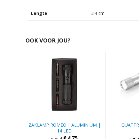
Lengte
3.4 cm
OOK VOOR JOU?
ZAKLAMP ROMEO | ALUMINIUM |
QUATTR
14 LED
€ 4,75
vanaf
van