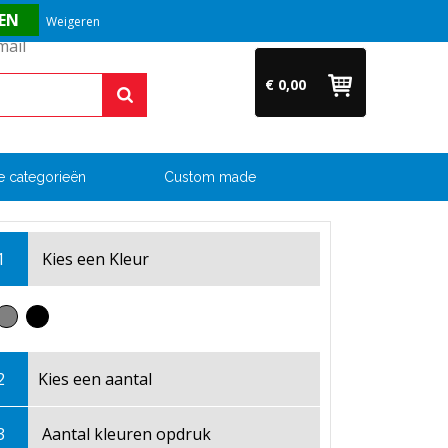
Vragen? Bel ons direct op +31 (0)6 54 33 52 04
Weigeren
€ 0,00
e categorieën
Custom made
1
Kies een
Kleur
2
Kies een
aantal
3
Aantal kleuren opdruk