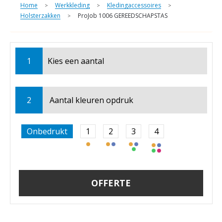
Home
Werkkleding
Kledingaccessoires
>
>
>
Holsterzakken
ProJob 1006 GEREEDSCHAPSTAS
>
1
Kies een
aantal
2
Aantal kleuren opdruk
Onbedrukt
1
2
3
4
OFFERTE