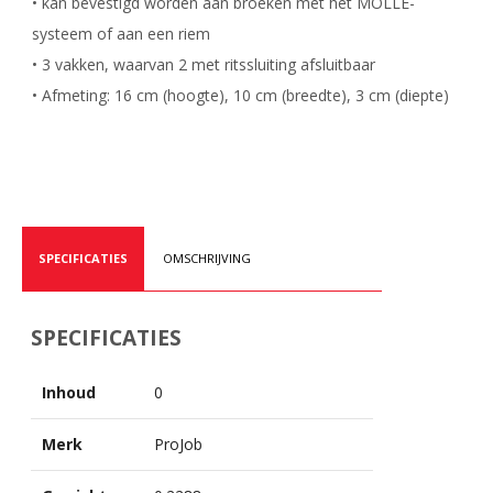
• kan bevestigd worden aan broeken met het MOLLE-
systeem of aan een riem
• 3 vakken, waarvan 2 met ritssluiting afsluitbaar
• Afmeting: 16 cm (hoogte), 10 cm (breedte), 3 cm (diepte)
SPECIFICATIES
OMSCHRIJVING
SPECIFICATIES
Inhoud
0
Merk
ProJob