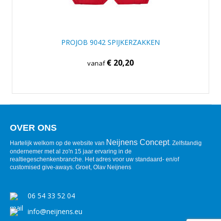
PROJOB 9042 SPIJKERZAKKEN
€ 20,20
vanaf
OVER ONS
Neijnens Concept
Hartelijk welkom op de website van
. Zelfstandig
ondernemer met al zo'n 15 jaar ervaring in de
realtiegeschenkenbranche. Het adres voor uw standaard- en/of
customised give-aways. Groet, Olav Neijnens
06 54 33 52 04
info@neijnens.eu