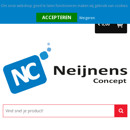
Om onze webshop goed te laten functioneren maken wij gebruik van cookies.
Home
Weigeren
€ 0,00
Outlet
Relatiegeschenken
Promotietextiel
Tassen
Alle categorieën
Custom made