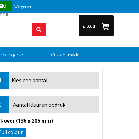
Vragen? Bel ons direct op +31 (0)6 54 33 52 04
Weigeren
€ 0,00
e categorieën
Custom made
1
Kies een
aantal
2
Aantal kleuren opdruk
ll-over (136 x 206 mm)
Full colour