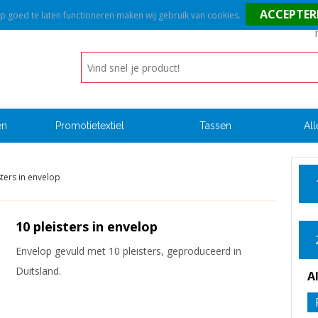
goed te laten functioneren maken wij gebruik van cookies.
en
Promotietextiel
Tassen
All
sters in envelop
10 pleisters in envelop
Envelop gevuld met 10 pleisters, geproduceerd in
Duitsland.
A