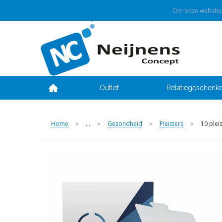
Om onze webshop 
Outlet
Relatiegeschenk
Home
...
Gezondheid
Pleisters
10 plei
>
>
>
>