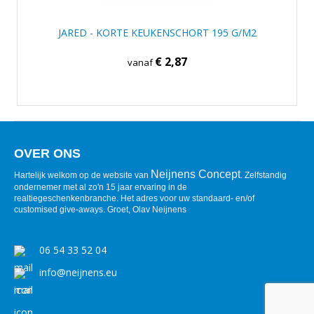
JARED - KORTE KEUKENSCHORT 195 G/M2
€ 2,87
vanaf
OVER ONS
Neijnens Concept
Hartelijk welkom op de website van
. Zelfstandig
ondernemer met al zo'n 15 jaar ervaring in de
realtiegeschenkenbranche. Het adres voor uw standaard- en/of
customised give-aways. Groet, Olav Neijnens
06 54 33 52 04
info@neijnens.eu