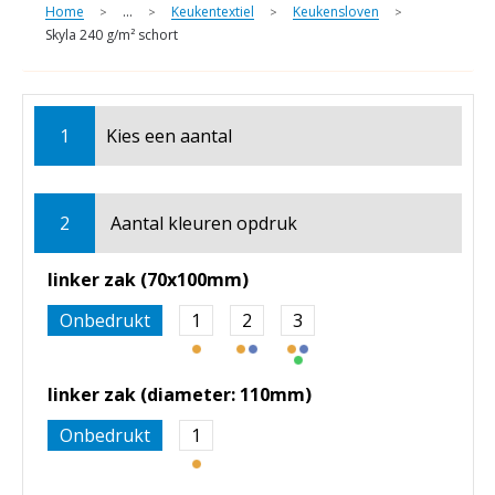
Home
...
Keukentextiel
Keukensloven
>
>
>
>
Skyla 240 g/m² schort
1
Kies een
aantal
2
Aantal kleuren opdruk
linker zak (70x100mm)
Onbedrukt
1
2
3
linker zak (diameter: 110mm)
Onbedrukt
1