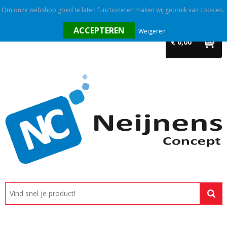
Om onze webshop goed te laten functioneren maken wij gebruik van cookies.
Home
Weigeren
€ 0,00
Outlet
Relatiegeschenken
Promotietextiel
Tassen
Alle categorieën
Custom made