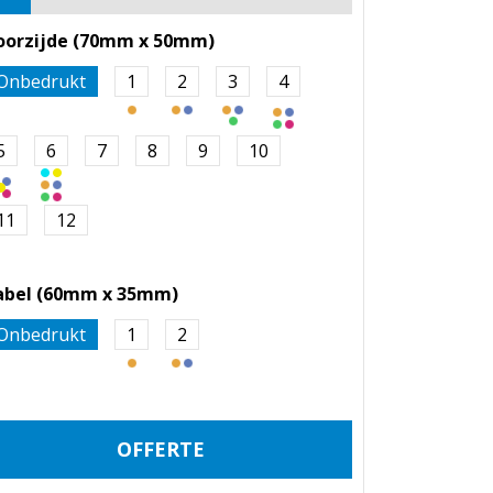
oorzijde (70mm x 50mm)
Onbedrukt
1
2
3
4
5
6
7
8
9
10
11
12
abel (60mm x 35mm)
Onbedrukt
1
2
OFFERTE