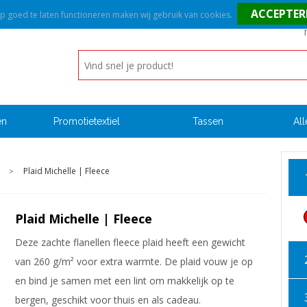
goed te laten functioneren maken wij gebruik van cookies.
en
Promotietextiel
Tassen
All
Plaid Michelle | Fleece
>
Plaid Michelle | Fleece
Deze zachte flanellen fleece plaid heeft een gewicht
van 260 g/m² voor extra warmte. De plaid vouw je op
en bind je samen met een lint om makkelijk op te
bergen, geschikt voor thuis en als cadeau.