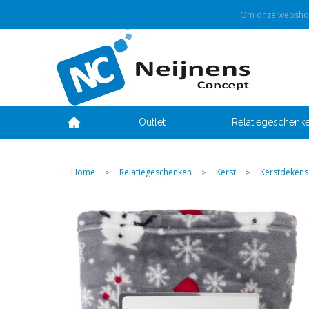
Om onze webshop 
Outlet
Relatiegeschenk
Home
Relatiegeschenken
Kerst
Kerstdekens
>
>
>