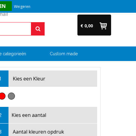
Vragen? Bel ons direct op +31 (0)6 54 33 52 04
Weigeren
€ 0,00
e categorieën
Custom made
1
Kies een
Kleur
2
Kies een
aantal
3
Aantal kleuren opdruk