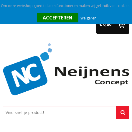
Om onze webshop goed te laten functioneren maken wij gebruik van cookies.
Home
Weigeren
€ 0,00
Outlet
Relatiegeschenken
Promotietextiel
Tassen
Alle categorieën
Custom made