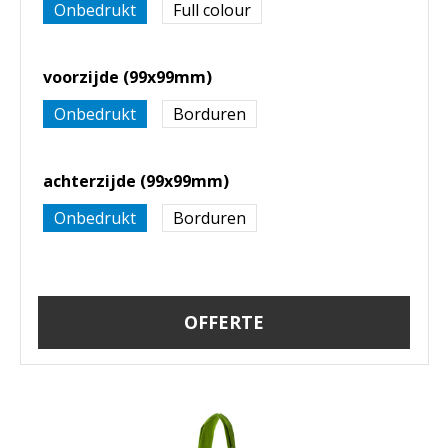
Onbedrukt
Full colour
voorzijde (99x99mm)
Onbedrukt
Borduren
achterzijde (99x99mm)
Onbedrukt
Borduren
OFFERTE