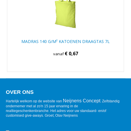
MADRAS 140 G/M² KATOENEN DRAAGTAS 7L
€ 0,67
vanaf
OVER ONS
Neijnens Concept
Hartelijk welkom op de website van
. Zelfstandig
ondernemer met al zo'n 15 jaar ervaring in de
realtiegeschenkenbranche. Het adres voor uw standaard- en/of
customised give-aways. Groet, Olav Neijnens