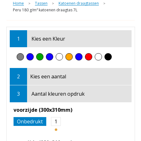
Home
Tassen
Katoenen draagtassen
>
>
>
Peru 180 g/m² katoenen draagtas 7L
1
Kies een
Kleur
2
Kies een
aantal
3
Aantal kleuren opdruk
voorzijde (300x310mm)
Onbedrukt
1