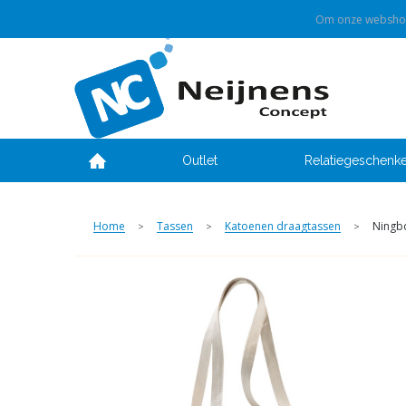
Om onze webshop 
Outlet
Relatiegeschenk
Home
Tassen
Katoenen draagtassen
Ningbo
>
>
>