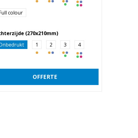
Full colour
chterzijde (270x210mm)
Onbedrukt
1
2
3
4
OFFERTE