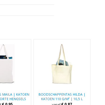
 MAILA | KATOEN
BOODSCHAPPENTAS HILDA |
 KORTE HENGSELS
KATOEN 110 G/M² | 10,5 L
€ 0,95
€ 0,87
af
vanaf