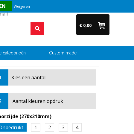
Vragen? Bel ons direct op +31 (0)6 54 33 52 04
Weigeren
€ 0,00
e categorieën
Custom made
1
Kies een
aantal
2
Aantal kleuren opdruk
oorzijde (270x210mm)
Onbedrukt
1
2
3
4