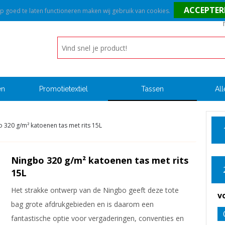
goed te laten functioneren maken wij gebruik van cookies.
en
Promotietextiel
Tassen
All
 320 g/m² katoenen tas met rits 15L
Ningbo 320 g/m² katoenen tas met rits
15L
Het strakke ontwerp van de Ningbo geeft deze tote
v
bag grote afdrukgebieden en is daarom een
fantastische optie voor vergaderingen, conventies en