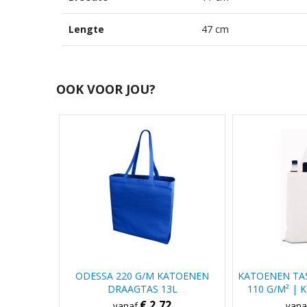
Lengte
47 cm
OOK VOOR JOU?
ODESSA 220 G/M KATOENEN
KATOENEN TAS
DRAAGTAS 13L
110 G/M² |
€ 2,72
vanaf
van