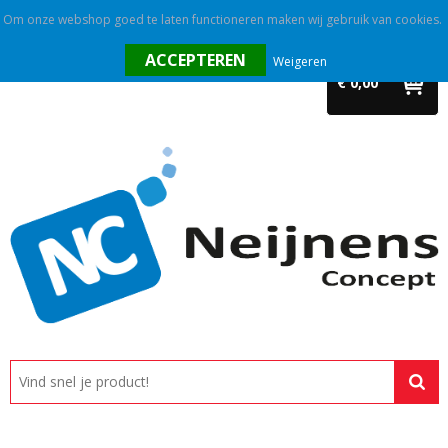
Om onze webshop goed te laten functioneren maken wij gebruik van cookies.
Home
Weigeren
€ 0,00
Outlet
Relatiegeschenken
Promotietextiel
Tassen
Alle categorieën
Custom made