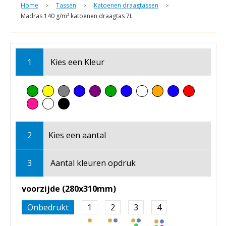
Home
Tassen
Katoenen draagtassen
>
>
>
Madras 140 g/m² katoenen draagtas 7L
1
Kies een
Kleur
2
Kies een
aantal
3
Aantal kleuren opdruk
voorzijde (280x310mm)
Onbedrukt
1
2
3
4