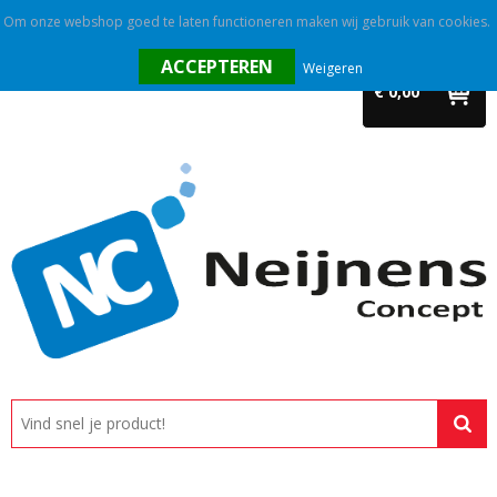
Om onze webshop goed te laten functioneren maken wij gebruik van cookies.
Home
Weigeren
€ 0,00
Outlet
Relatiegeschenken
Promotietextiel
Tassen
Alle categorieën
Custom made