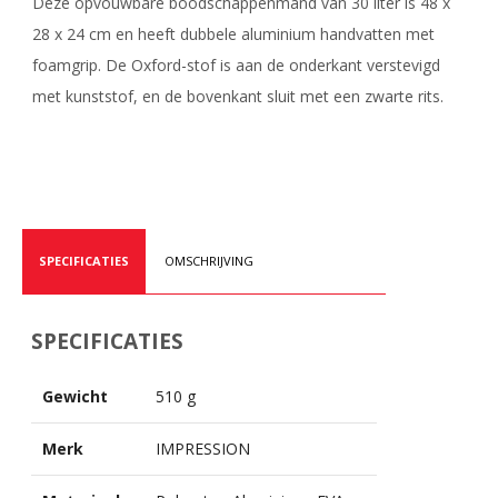
Deze opvouwbare boodschappenmand van 30 liter is 48 x
28 x 24 cm en heeft dubbele aluminium handvatten met
foamgrip. De Oxford-stof is aan de onderkant verstevigd
met kunststof, en de bovenkant sluit met een zwarte rits.
SPECIFICATIES
OMSCHRIJVING
SPECIFICATIES
Gewicht
510 g
Merk
IMPRESSION