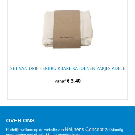
SET VAN DRIE HERBRUIKBARE KATOENEN ZAKJES ADELE
€ 3,40
vanaf
OVER ONS
Neijnens Concept
Hartelijk welkom op de website van
. Zelfstandig
ondernemer met al zo'n 15 jaar ervaring in de